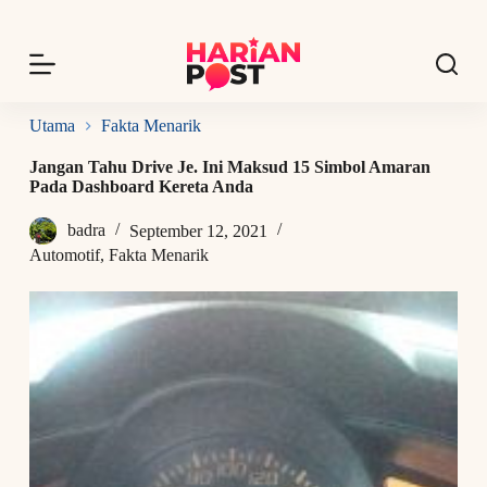
S
k
i
p
t
o
Utama
Fakta Menarik
c
o
Jangan Tahu Drive Je. Ini Maksud 15 Simbol Amaran
n
Pada Dashboard Kereta Anda
t
e
badra
September 12, 2021
n
t
Automotif
,
Fakta Menarik