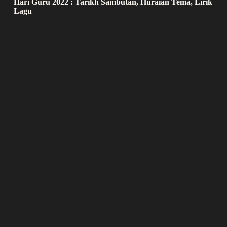
Hari Guru 2022 : Tarikh Sambutan, Huraian Tema, Lirik
Lagu