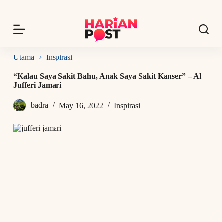
S
k
i
p
t
o
Utama
Inspirasi
c
o
“Kalau Saya Sakit Bahu, Anak Saya Sakit Kanser” – Al
n
Jufferi Jamari
t
e
badra
May 16, 2022
Inspirasi
n
t