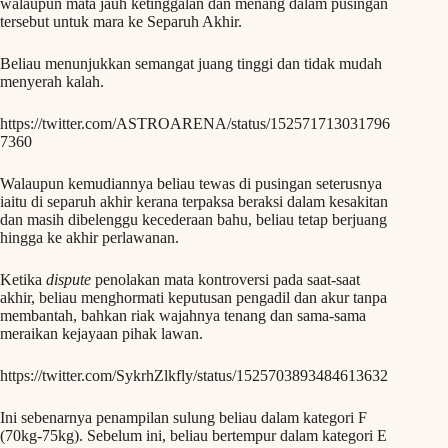
walaupun mata jauh ketinggalan dan menang dalam pusingan
tersebut untuk mara ke Separuh Akhir.
Beliau menunjukkan semangat juang tinggi dan tidak mudah
menyerah kalah.
https://twitter.com/ASTROARENA/status/152571713031796
7360
Walaupun kemudiannya beliau tewas di pusingan seterusnya
iaitu di separuh akhir kerana terpaksa beraksi dalam kesakitan
dan masih dibelenggu kecederaan bahu, beliau tetap berjuang
hingga ke akhir perlawanan.
Ketika
dispute
penolakan mata kontroversi pada saat-saat
akhir, beliau menghormati keputusan pengadil dan akur tanpa
membantah, bahkan riak wajahnya tenang dan sama-sama
meraikan kejayaan pihak lawan.
https://twitter.com/SykrhZlkfly/status/1525703893484613632
Ini sebenarnya penampilan sulung beliau dalam kategori F
(70kg-75kg). Sebelum ini, beliau bertempur dalam kategori E