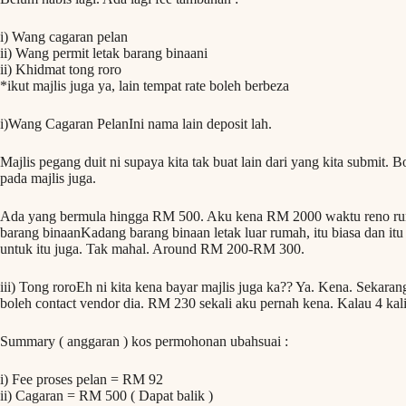
i) Wang cagaran pelan
ii) Wang permit letak barang binaani
ii) Khidmat tong roro
*ikut majlis juga ya, lain tempat rate boleh berbeza
i)Wang Cagaran PelanIni nama lain deposit lah.
Majlis pegang duit ni supaya kita tak buat lain dari yang kita submit. 
pada majlis juga.
Ada yang bermula hingga RM 500. Aku kena RM 2000 waktu reno runah
barang binaanKadang barang binaan letak luar rumah, itu biasa dan itu
untuk itu juga. Tak mahal. Around RM 200-RM 300.
iii) Tong roroEh ni kita kena bayar majlis juga ka?? Ya. Kena. Sekarang 
boleh contact vendor dia. RM 230 sekali aku pernah kena. Kalau 4 kali,
Summary ( anggaran ) kos permohonan ubahsuai :
i) Fee proses pelan = RM 92
ii) Cagaran = RM 500 ( Dapat balik )