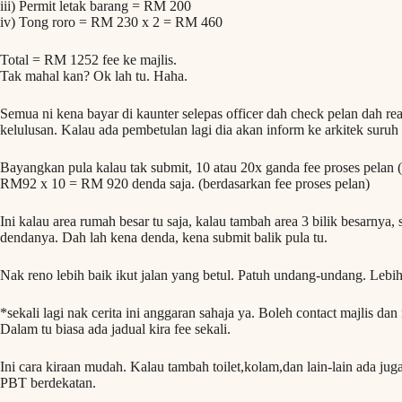
iii) Permit letak barang = RM 200
iv) Tong roro = RM 230 x 2 = RM 460
Total = RM 1252 fee ke majlis.
Tak mahal kan? Ok lah tu. Haha.
Semua ni kena bayar di kaunter selepas officer dah check pelan dah re
kelulusan. Kalau ada pembetulan lagi dia akan inform ke arkitek suruh 
Bayangkan pula kalau tak submit, 10 atau 20x ganda fee proses pelan (i
RM92 x 10 = RM 920 denda saja. (berdasarkan fee proses pelan)
Ini kalau area rumah besar tu saja, kalau tambah area 3 bilik besarnya,
dendanya. Dah lah kena denda, kena submit balik pula tu.
Nak reno lebih baik ikut jalan yang betul. Patuh undang-undang. Lebih 
*sekali lagi nak cerita ini anggaran sahaja ya. Boleh contact majlis da
Dalam tu biasa ada jadual kira fee sekali.
Ini cara kiraan mudah. Kalau tambah toilet,kolam,dan lain-lain ada juga 
PBT berdekatan.