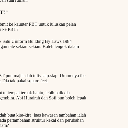
bah suai rumah.
T?”
submit ke kaunter PBT untuk luluskan pelan
ar ke PBT?
ek iaitu Uniform Building By Laws 1984
engan rate sekian-sekian. Boleh tengok dalam
BT pun majlis dah tulis siap-siap. Umumnya fee
Dia tak pakai square feet.
tu tempat ternak hantu, lebih baik dia
n gembira. Abi Hurairah dan Sofi pun boleh lepak
 dah buat kira-kira, luas kawasan tambahan ialah
 ada pertambahan struktur kekal dan perubahan
aham?