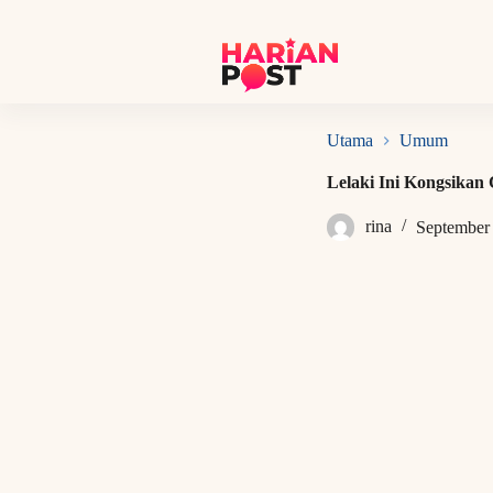
S
k
i
p
t
o
c
Utama
Umum
o
n
Lelaki Ini Kongsika
t
e
rina
September
n
t