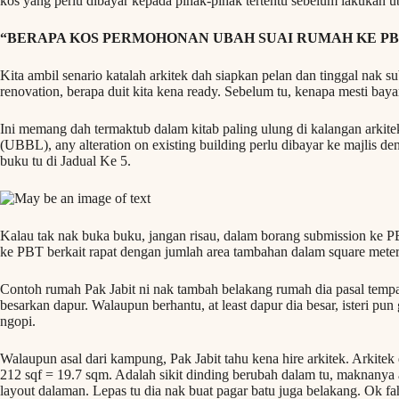
kos yang perlu dibayar kepada pihak-pihak tertentu sebelum lakukan u
“BERAPA KOS PERMOHONAN UBAH SUAI RUMAH KE PB
Kita ambil senario katalah arkitek dah siapkan pelan dan tinggal nak 
renovation, berapa duit kita kena ready. Sebelum tu, kenapa mesti bay
Ini memang dah termaktub dalam kitab paling ulung di kalangan arkit
(UBBL), any alteration on existing building perlu dibayar ke majlis d
buku tu di Jadual Ke 5.
Kalau tak nak buka buku, jangan risau, dalam borang submission ke P
ke PBT berkait rapat dengan jumlah area tambahan dalam square meter. 
Contoh rumah Pak Jabit ni nak tambah belakang rumah dia pasal tempat 
besarkan dapur. Walaupun berhantu, at least dapur dia besar, isteri pu
ngopi.
Walaupun asal dari kampung, Pak Jabit tahu kena hire arkitek. Arkitek
212 sqf = 19.7 sqm. Adalah sikit dinding berubah dalam tu, maknanya
layout dalaman. Lepas tu dia nak buat pagar batu juga belakang. Ok f