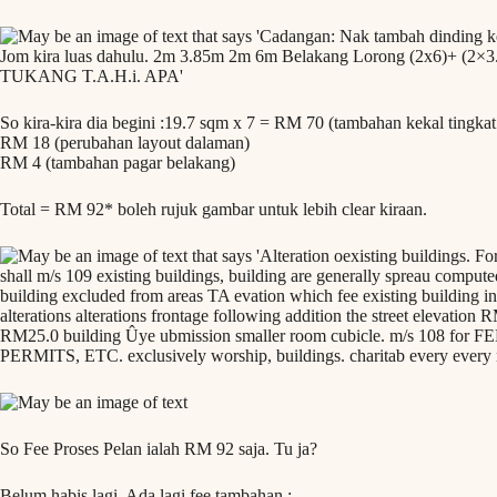
So kira-kira dia begini :19.7 sqm x 7 = RM 70 (tambahan kekal tingka
RM 18 (perubahan layout dalaman)
RM 4 (tambahan pagar belakang)
Total = RM 92* boleh rujuk gambar untuk lebih clear kiraan.
So Fee Proses Pelan ialah RM 92 saja. Tu ja?
Belum habis lagi. Ada lagi fee tambahan :