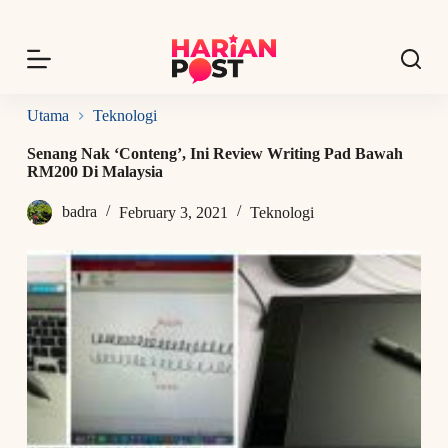
S
k
i
p
t
o
Utama
Teknologi
c
o
Senang Nak ‘Conteng’, Ini Review Writing Pad Bawah
n
RM200 Di Malaysia
t
e
badra
February 3, 2021
Teknologi
n
t