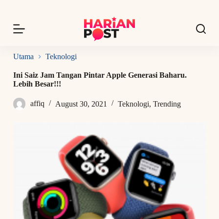
S
k
i
p
t
o
Utama
Teknologi
c
o
Ini Saiz Jam Tangan Pintar Apple Generasi Baharu.
n
Lebih Besar!!!
t
e
affiq
August 30, 2021
Teknologi
,
Trending
n
t