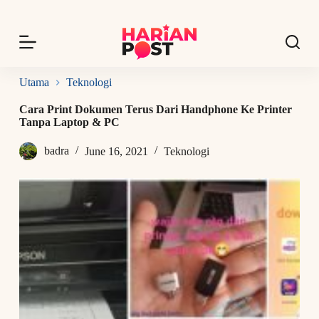
S
k
i
p
t
o
Utama
Teknologi
c
o
Cara Print Dokumen Terus Dari Handphone Ke Printer
n
Tanpa Laptop & PC
t
e
badra
June 16, 2021
Teknologi
n
t