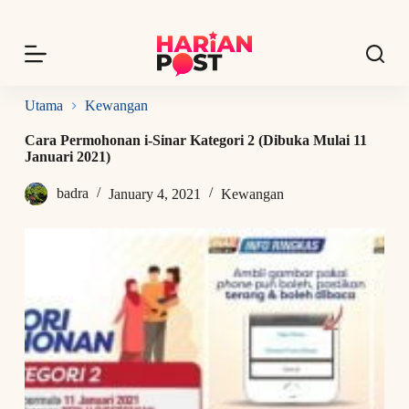
S
k
i
p
t
o
Utama
Kewangan
c
o
Cara Permohonan i-Sinar Kategori 2 (Dibuka Mulai 11
n
Januari 2021)
t
e
badra
January 4, 2021
Kewangan
n
t