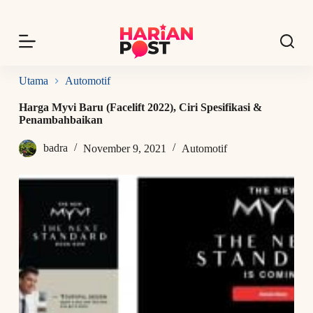
S
k
i
p
t
o
Utama
Automotif
c
o
Harga Myvi Baru (Facelift 2022), Ciri Spesifikasi &
n
Penambahbaikan
t
e
badra
November 9, 2021
Automotif
n
t