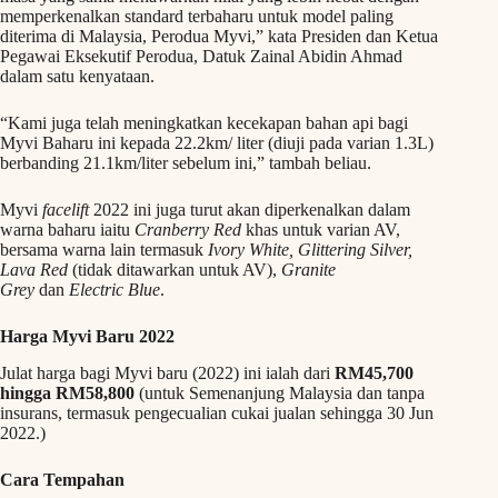
memperkenalkan standard terbaharu untuk model paling
diterima di Malaysia, Perodua Myvi,” kata Presiden dan Ketua
Pegawai Eksekutif Perodua, Datuk Zainal Abidin Ahmad
dalam satu kenyataan.
“Kami juga telah meningkatkan kecekapan bahan api bagi
Myvi Baharu ini kepada 22.2km/ liter (diuji pada varian 1.3L)
berbanding 21.1km/liter sebelum ini,” tambah beliau.
Myvi
facelift
2022 ini juga turut akan diperkenalkan dalam
warna baharu iaitu
Cranberry Red
khas untuk varian AV,
bersama warna lain termasuk
Ivory White, Glittering Silver,
Lava Red
(tidak ditawarkan untuk AV),
Granite
Grey
dan
Electric Blue
.
Harga Myvi Baru 2022
Julat harga bagi Myvi baru (2022) ini ialah dari
RM45,700
hingga RM58,800
(untuk Semenanjung Malaysia dan tanpa
insurans, termasuk pengecualian cukai jualan sehingga 30 Jun
2022.)
Cara Tempahan