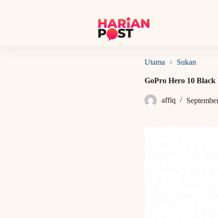
S
k
i
p
t
o
c
Utama
Sukan
o
n
GoPro Hero 10 Black 
t
e
affiq
September
n
t