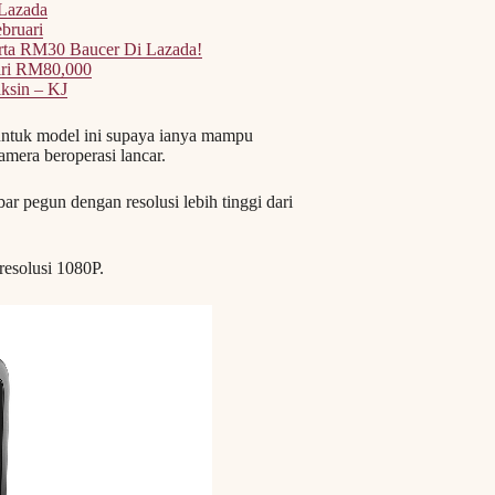
Lazada
bruari
rta RM30 Baucer Di Lazada!
ri RM80,000
ksin – KJ
untuk model ini supaya ianya mampu
mera beroperasi lancar.
 pegun dengan resolusi lebih tinggi dari
esolusi 1080P.