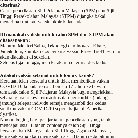
diterima?
Calon peperiksaan Sijil Pelajaran Malaysia (SPM) dan Sijil
Tinggi Persekolahan Malaysia (STPM) dijangka bakal
menerima suntikan vaksin akhir bulan Julai.
Di manakah vaksin untuk calon SPM dan STPM akan
dilaksanakan?
Menurut Menteri Sains, Teknologi dan Inovasi, Khairy
Jamaluddin, suntikan dos pertama vaksin Pfizer-BioNTech itu
akan diadakan di sekolah.
Selepas tiga minggu, mereka akan menerima dos kedua.
Adakah vaksin selamat untuk kanak-kanak?
Kerajaan telah bersetuju untuk tidak memberikan vaksin
COVID-19 kepada remaja berusia 17 tahun ke bawah
termasuk calon Sijil Pelajaran Malaysia bagi mengelakkan
sebarang risiko kes myocarditis dan pericarditis (radang
jantung) selepas individu remaja mengambil dos kedua
suntikan vaksin COVID-19 seperti kajian di Amerika
Syarikat.
Namun begitu, bagi pelajar tahun peperiksaan yang telah
mencapai usia 18 tahun contohnya calon Sijil Tinggi
Persekolahan Malaysia dan Sijil Tinggi Agama Malaysia,
termasuk yang akan memasuki usia 18 tahun pada tahun ini,