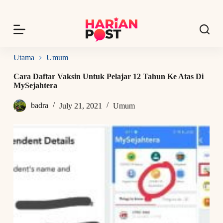
S
k
i
p
t
o
Utama
Umum
c
o
Cara Daftar Vaksin Untuk Pelajar 12 Tahun Ke Atas Di
n
MySejahtera
t
e
badra
July 21, 2021
Umum
n
t