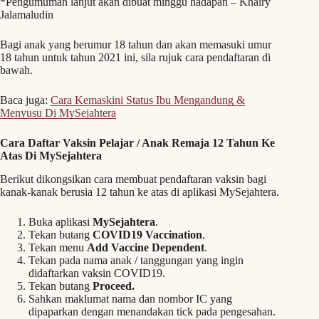
*Pengumuman lanjut akan dibuat minggu hadapan – Khairy
Jalamaludin
Bagi anak yang berumur 18 tahun dan akan memasuki umur
18 tahun untuk tahun 2021 ini, sila rujuk cara pendaftaran di
bawah.
Baca juga:
Cara Kemaskini Status Ibu Mengandung &
Menyusu Di MySejahtera
Cara Daftar Vaksin Pelajar / Anak Remaja 12 Tahun Ke
Atas Di MySejahtera
Berikut dikongsikan cara membuat pendaftaran vaksin bagi
kanak-kanak berusia 12 tahun ke atas di aplikasi MySejahtera.
Buka aplikasi
MySejahtera
.
Tekan butang
COVID19 Vaccination
.
Tekan menu
Add Vaccine Dependent
.
Tekan pada nama anak / tanggungan yang ingin
didaftarkan vaksin COVID19.
Tekan butang
Proceed.
Sahkan maklumat nama dan nombor IC yang
dipaparkan dengan menandakan tick pada pengesahan.