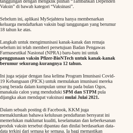
tanggungan dengan mengklik pilihan “Tambahkan Dependen
Vaksin” di bawah kategori “Vaksinasi”.
Sebelum ini, aplikasi MySejahtera hanya membenarkan
keluarga mendaftarkan vaksin bagi tanggungan yang berumur
18 tahun ke atas.
Langkah untuk mengimunisasi kanak-kanak dan remaja
sebelum ini telah memberi persetujuan Badan Pengawas
Farmaseutikal Nasional (NPRA) baru-baru ini untuk
penggunaan vaksin Pfizer-BioNTech untuk kanak-kanak
berumur sekurang-kurangnya 12 tahun.
Ini juga sejajar dengan fasa kelima Program Imunisasi Covid-
19 Kebangsaan (PICK) untuk memulakan imunisasi mereka
yang berada dalam kumpulan umur itu pada bulan Ogos,
manakala calon yang menduduki
SPM dan STPM
pula
dijangka akan mendapat vaksinasi
mulai Julai 2021.
Dalam sebuah posting di Facebook, KKM juga
memaklumkan bahawa kelulusan pendaftaran bersyarat ini
memerlukan maklumat kualiti, keselamatan dan keberkesanan
produk vaksin tersebut dipantau dan dinilai berdasarkan data-
data terkini dari semasa ke semasa. Ia bagi memastikan