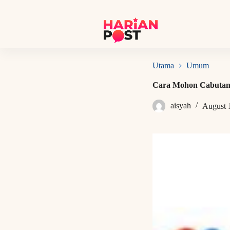
S
k
i
p
t
o
c
Utama
Umum
o
n
Cara Mohon Cabutan S
t
e
aisyah
August 
n
t