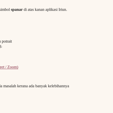
simbol
spanar
di atas kanan aplikasi Iriun.
 potrait
g.
eet / Zoom)
da masalah kerana ada banyak kelebihannya