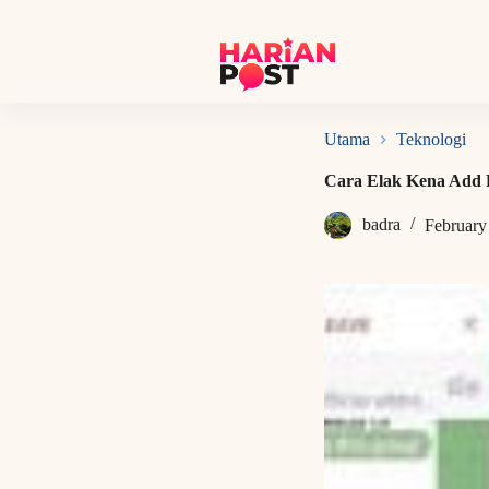
S
k
i
p
t
o
c
Utama
Teknologi
o
n
Cara Elak Kena Add 
t
e
badra
February
n
t