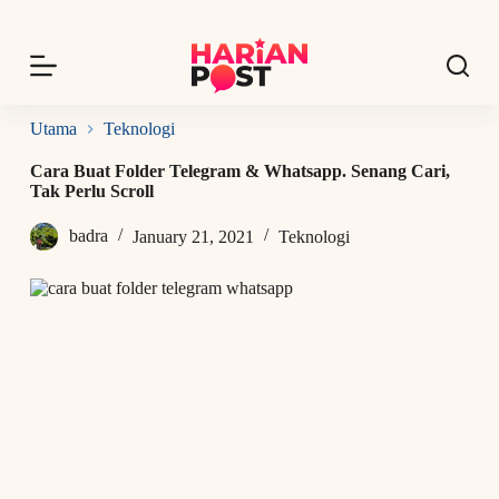
S
k
i
p
t
o
Utama
Teknologi
c
o
Cara Buat Folder Telegram & Whatsapp. Senang Cari,
n
Tak Perlu Scroll
t
e
badra
January 21, 2021
Teknologi
n
t