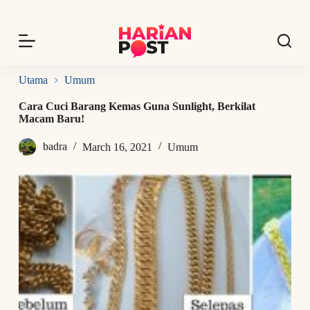
S
k
i
p
t
o
Utama
Umum
c
o
Cara Cuci Barang Kemas Guna Sunlight, Berkilat
n
Macam Baru!
t
e
badra
March 16, 2021
Umum
n
t