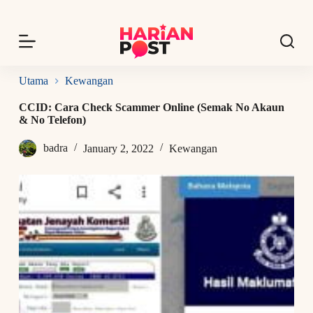
S
k
i
p
t
o
Utama
Kewangan
c
o
CCID: Cara Check Scammer Online (Semak No Akaun
n
& No Telefon)
t
e
badra
January 2, 2022
Kewangan
n
t