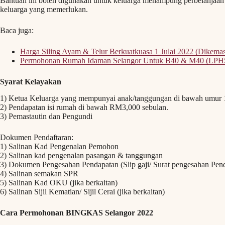
Bantuan ini boleh digunakan untuk keluarga menampung perbelanjaan 
keluarga yang memerlukan.
Baca juga:
Harga Siling Ayam & Telur Berkuatkuasa 1 Julai 2022 (Dikemas
Permohonan Rumah Idaman Selangor Untuk B40 & M40 (LPH
Syarat Kelayakan
1) Ketua Keluarga yang mempunyai anak/tanggungan di bawah umur 
2) Pendapatan isi rumah di bawah RM3,000 sebulan.
3) Pemastautin dan Pengundi
Dokumen Pendaftaran:
1) Salinan Kad Pengenalan Pemohon
2) Salinan kad pengenalan pasangan & tanggungan
3) Dokumen Pengesahan Pendapatan (Slip gaji/ Surat pengesahan Pendap
4) Salinan semakan SPR
5) Salinan Kad OKU (jika berkaitan)
6) Salinan Sijil Kematian/ Sijil Cerai (jika berkaitan)
Cara Permohonan BINGKAS Selangor 2022