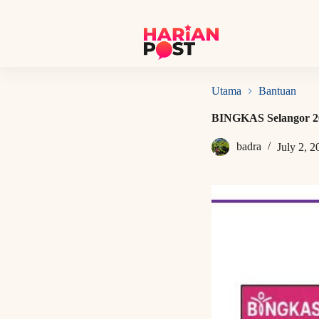
S
k
i
p
t
o
c
Utama
Bantuan
o
n
BINGKAS Selangor 2
t
e
badra
July 2, 2
n
t