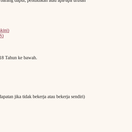
barang dapur, pendidikan atau apa-apa urusan
kini)
S)
18 Tahun ke bawah.
atan jika tidak bekerja atau bekerja sendiri)