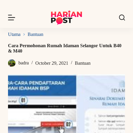
S
k
i
p
t
o
Utama
Bantuan
c
o
Cara Permohonan Rumah Idaman Selangor Untuk B40
n
& M40
t
e
badra
October 29, 2021
Bantuan
n
t