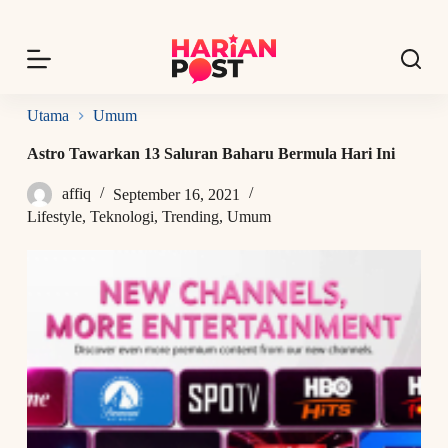
S
k
i
p
t
o
Utama
Umum
c
o
Astro Tawarkan 13 Saluran Baharu Bermula Hari Ini
n
t
affiq
September 16, 2021
e
n
Lifestyle
,
Teknologi
,
Trending
,
Umum
t