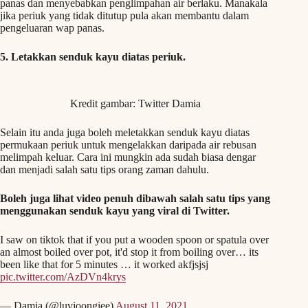
panas dan menyebabkan penglimpahan air berlaku. Manakala
jika periuk yang tidak ditutup pula akan membantu dalam
pengeluaran wap panas.
5. Letakkan senduk kayu diatas periuk.
Kredit gambar: Twitter Damia
Selain itu anda juga boleh meletakkan senduk kayu diatas
permukaan periuk untuk mengelakkan daripada air rebusan
melimpah keluar. Cara ini mungkin ada sudah biasa dengar
dan menjadi salah satu tips orang zaman dahulu.
Boleh juga lihat video penuh dibawah salah satu tips yang
menggunakan senduk kayu yang viral di Twitter.
I saw on tiktok that if you put a wooden spoon or spatula over
an almost boiled over pot, it'd stop it from boiling over… its
been like that for 5 minutes … it worked akfjsjsj
pic.twitter.com/AzDVn4krys
— Damia (@luvjoongiee)
August 11, 2021