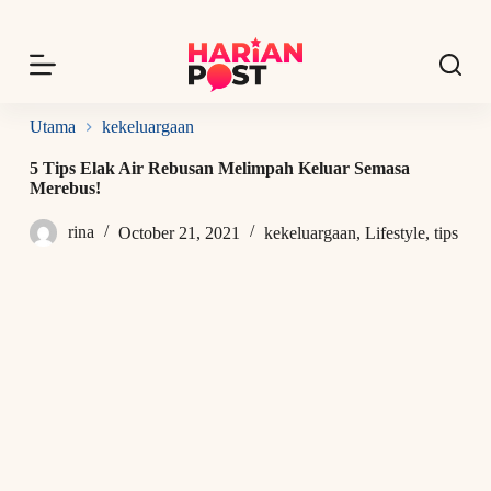
S
k
i
p
t
o
Utama
kekeluargaan
c
o
5 Tips Elak Air Rebusan Melimpah Keluar Semasa
n
Merebus!
t
e
rina
October 21, 2021
kekeluargaan
,
Lifestyle
,
tips
n
t