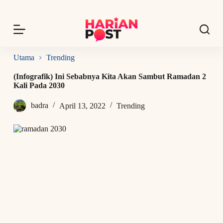
S
k
i
p
t
o
Utama
Trending
c
o
(Infografik) Ini Sebabnya Kita Akan Sambut Ramadan 2
n
Kali Pada 2030
t
e
badra
April 13, 2022
Trending
n
t