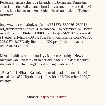
Perbezaan antara dua-dua kalendar itu bermakna Ramadan
akan jatuh dua kali dalam tahun Gregorian, kira-kira setiap 30
tahun, kata beliau menerusi video disiarkan di akaun Twitter
rasminya.
https://twitter.com/dralzaaq/status/1513231869936128001?
ref_src=twsrc%5Etfw%7Ctwcamp%5Etweetembed%7Ctwter
m%5E1513231869936128001%7Ctwgr%5E%7Ctwcon%5E
s1_&ref_url=https%3A%2F%2Fwww.ramizahra.co.uk%2F20
22%2F04%2FDaily-life-in-the-UK-people-fast-ramadan-
twice-in-2030.html
Menukil ahli astronomi itu lagi, laporan Alarabiya News
menyatakan, kali terakhir ia berlaku pada 1997 dan sebelum
itu pada 1965. Ia dijangka berlaku lagi pada 2063.
“Pada 1451 Hijrah, Ramadan bermula pada 5 Januari 2030
manakala 1452 Hijrah pula jatuh sekitar 26 Disember 2030,”
katanya.
Sumber:
Aljazeera Twitter