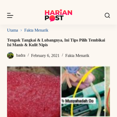
S
k
i
p
t
o
Utama
Fakta Menarik
c
o
Tengok Tangkai & Lubangnya, Ini Tips Pilih Tembikai
n
Isi Manis & Kulit Nipis
t
e
badra
February 6, 2021
Fakta Menarik
n
t