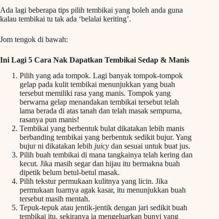
Ada lagi beberapa tips pilih tembikai yang boleh anda guna
kalau tembikai tu tak ada ‘belalai keriting’.
Jom tengok di bawah:
Ini Lagi 5 Cara Nak Dapatkan Tembikai Sedap & Manis
Pilih yang ada tompok. Lagi banyak tompok-tompok
gelap pada kulit tembikai menunjukkan yang buah
tersebut memiliki rasa yang manis. Tompok yang
berwarna gelap menandakan tembikai tersebut telah
lama berada di atas tanah dan telah masak sempurna,
rasanya pun manis!
Tembikai yang berbentuk bulat dikatakan lebih manis
berbanding tembikai yang berbentuk sedikit bujur. Yang
bujur ni dikatakan lebih
juicy
dan sesuai untuk buat jus.
Pilih buah tembikai di mana tangkainya telah kering dan
kecut. Jika masih segar dan hijau itu bermakna buah
dipetik belum betul-betul masak.
Pilih tekstur permukaan kulitnya yang licin. Jika
permukaan luarnya agak kasar, itu menunjukkan buah
tersebut masih mentah.
Tepuk-tepuk atau jentik-jentik dengan jari sedikit buah
tembikai itu, sekiranya ia mengeluarkan bunyi yang