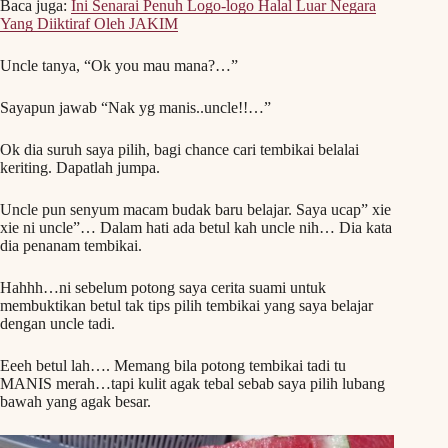
Baca juga:
Ini Senarai Penuh Logo-logo Halal Luar Negara
Yang Diiktiraf Oleh JAKIM
Uncle tanya, “Ok you mau mana?…”
Sayapun jawab “Nak yg manis..uncle!!…”
Ok dia suruh saya pilih, bagi chance cari tembikai belalai
keriting. Dapatlah jumpa.
Uncle pun senyum macam budak baru belajar. Saya ucap” xie
xie ni uncle”… Dalam hati ada betul kah uncle nih… Dia kata
dia penanam tembikai.
Hahhh…ni sebelum potong saya cerita suami untuk
membuktikan betul tak tips pilih tembikai yang saya belajar
dengan uncle tadi.
Eeeh betul lah…. Memang bila potong tembikai tadi tu
MANIS merah…tapi kulit agak tebal sebab saya pilih lubang
bawah yang agak besar.