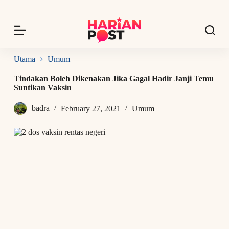
S
k
i
p
t
o
Utama
Umum
c
o
Tindakan Boleh Dikenakan Jika Gagal Hadir Janji Temu
n
Suntikan Vaksin
t
e
badra
February 27, 2021
Umum
n
t