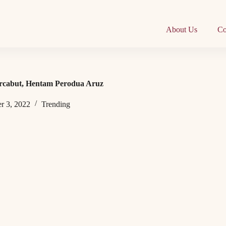
About Us
Co
ercabut, Hentam Perodua Aruz
r 3, 2022
Trending