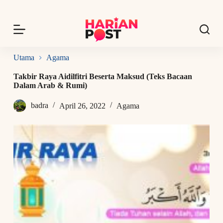
S
k
i
p
t
o
Utama
Agama
c
o
Takbir Raya Aidilfitri Beserta Maksud (Teks Bacaan
n
Dalam Arab & Rumi)
t
e
badra
April 26, 2022
Agama
n
t