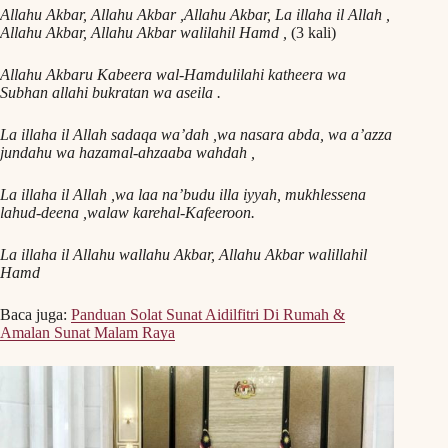
Allahu Akbar, Allahu Akbar ,Allahu Akbar, La illaha il Allah ,
Allahu Akbar, Allahu Akbar walilahil Hamd ,
(3 kali)
Allahu Akbaru Kabeera wal-Hamdulilahi katheera wa
Subhan allahi bukratan wa aseila .
La illaha il Allah sadaqa wa’dah ,wa nasara abda, wa a’azza
jundahu wa hazamal-ahzaaba wahdah ,
La illaha il Allah ,wa laa na’budu illa iyyah, mukhlessena
lahud-deena ,walaw karehal-Kafeeroon.
La illaha il Allahu wallahu Akbar, Allahu Akbar walillahil
Hamd
Baca juga:
Panduan Solat Sunat Aidilfitri Di Rumah &
Amalan Sunat Malam Raya