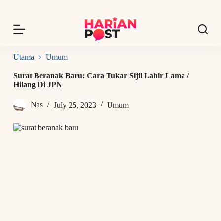
S
k
i
p
t
o
Utama
Umum
c
o
Surat Beranak Baru: Cara Tukar Sijil Lahir Lama /
n
Hilang Di JPN
t
e
Nas
July 25, 2023
Umum
n
t