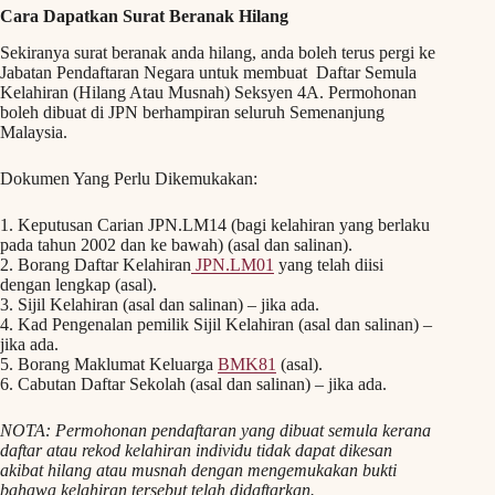
Cara Dapatkan Surat Beranak Hilang
Sekiranya surat beranak anda hilang, anda boleh terus pergi ke
Jabatan Pendaftaran Negara untuk membuat Daftar Semula
Kelahiran (Hilang Atau Musnah) Seksyen 4A. Permohonan
boleh dibuat di JPN berhampiran seluruh Semenanjung
Malaysia.
Dokumen Yang Perlu Dikemukakan:
1. Keputusan Carian JPN.LM14 (bagi kelahiran yang berlaku
pada tahun 2002 dan ke bawah) (asal dan salinan).
2. Borang Daftar Kelahiran
JPN.LM01
yang telah diisi
dengan lengkap (asal).
3. Sijil Kelahiran (asal dan salinan) – jika ada.
4. Kad Pengenalan pemilik Sijil Kelahiran (asal dan salinan) –
jika ada.
5. Borang Maklumat Keluarga
BMK81
(asal).
6. Cabutan Daftar Sekolah (asal dan salinan) – jika ada.
NOTA: Permohonan pendaftaran yang dibuat semula kerana
daftar atau rekod kelahiran individu tidak dapat dikesan
akibat hilang atau musnah dengan mengemukakan bukti
bahawa kelahiran tersebut telah didaftarkan.