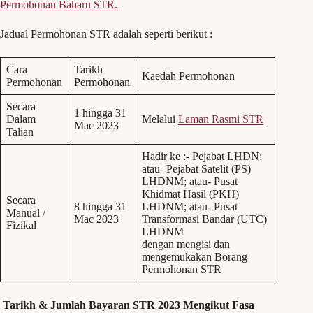
Permohonan Baharu STR.
Jadual Permohonan STR adalah seperti berikut :
Cara
Tarikh
Kaedah Permohonan
Permohonan
Permohonan
Secara
1 hingga 31
Dalam
Melalui
Laman Rasmi STR
Mac 2023
Talian
Hadir ke :- Pejabat LHDN;
atau- Pejabat Satelit (PS)
LHDNM; atau- Pusat
Khidmat Hasil (PKH)
Secara
8 hingga 31
LHDNM; atau- Pusat
Manual /
Mac 2023
Transformasi Bandar (UTC)
Fizikal
LHDNM
dengan mengisi dan
mengemukakan Borang
Permohonan STR
Tarikh & Jumlah Bayaran STR 2023 Mengikut Fasa