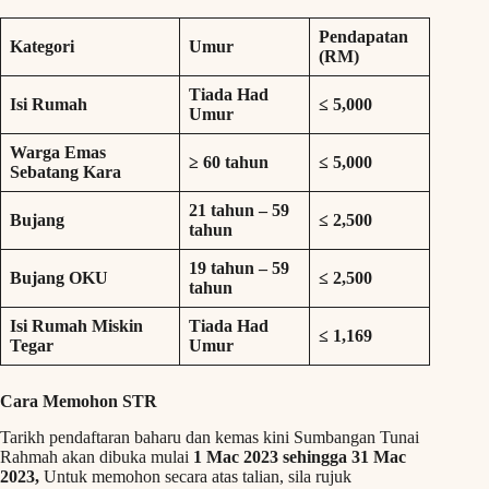
Pendapatan
Kategori
Umur
(RM)
Tiada Had
Isi Rumah
≤ 5,000
Umur
Warga Emas
≥ 60 tahun
≤ 5,000
Sebatang Kara
21 tahun – 59
Bujang
≤ 2,500
tahun
19 tahun – 59
Bujang OKU
≤ 2,500
tahun
Isi Rumah Miskin
Tiada Had
≤ 1,169
Tegar
Umur
Cara Memohon STR
Tarikh pendaftaran baharu dan kemas kini Sumbangan Tunai
Rahmah akan dibuka mulai
1 Mac 2023 sehingga 31 Mac
2023,
Untuk memohon secara atas talian, sila rujuk