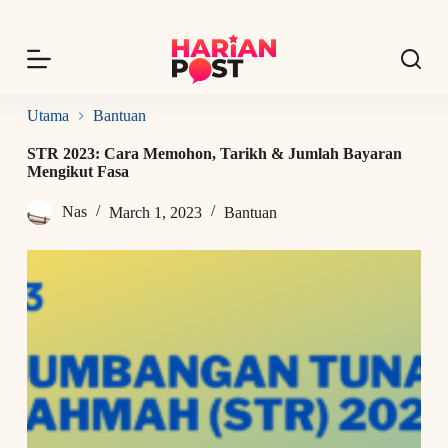
S
k
i
p
t
o
Utama
Bantuan
c
o
STR 2023: Cara Memohon, Tarikh & Jumlah Bayaran
n
Mengikut Fasa
t
e
Nas
March 1, 2023
Bantuan
n
t