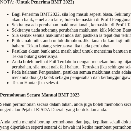
NOTA: (
Untuk Penerima BMT 2022
)
Bagi Penerima BMT2022, sila log masuk seperti biasa. Sekiranya
akaun bank, emel atau lain², boleh kemaskini di Profil Pengguna 
Sekiranya ada perubahan maklumat tanah, kemaskini di Profil T
Sekiranya tiada sebarang perubahan maklumat, klik Mohon Ban
Sila semak semua maklumat anda dan pastikan ia tepat dan terkin
Pilih tanah milik anda untuk dimohon. Jika tanah bukan lagi mi
baharu. Tekan butang seterusnya jika tiada perubahan.
Pastikan akaun bank anda masih aktif untuk menerima bantuan 
Tekan butang seterusnya.
Anda boleh melihat Fail Terdahulu dengan menekan butang hijau
perubahan, sila muat naik fail baharu. Teruskan jika sehingga sel
Pada halaman Pengesahan, pastikan semua maklumat anda adalah 
menanda dua (2) kotak sebagai pengesahan dan bertanggungjaw
Tekan Hantar jika selesai.
Permohonan Secara Manual BMT 2023
Selain permohonan secara dalam talian, anda juga boleh memohon se
negeri atau Pejabat RISDA Daerah yang berdekatan anda.
Anda perlu mengisi borang permohonan dan juga kepilkan sekali dok
yang diperlukan seperti senarai di bawah ini ketika membuat permoho