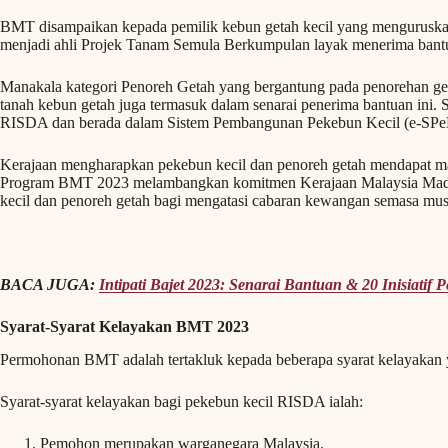
BMT disampaikan kepada pemilik kebun getah kecil yang menguruskan
menjadi ahli Projek Tanam Semula Berkumpulan layak menerima bantu
Manakala kategori Penoreh Getah yang bergantung pada penorehan get
tanah kebun getah juga termasuk dalam senarai penerima bantuan ini. S
RISDA dan berada dalam Sistem Pembangunan Pekebun Kecil (e-SPeK)
Kerajaan mengharapkan pekebun kecil dan penoreh getah mendapat ma
Program BMT 2023 melambangkan komitmen Kerajaan Malaysia Mad
kecil dan penoreh getah bagi mengatasi cabaran kewangan semasa mus
BACA JUGA:
Intipati Bajet 2023: Senarai Bantuan & 20 Inisiatif P
Syarat-Syarat Kelayakan BMT 2023
Permohonan BMT adalah tertakluk kepada beberapa syarat kelayakan y
Syarat-syarat kelayakan bagi pekebun kecil RISDA ialah:
Pemohon merupakan warganegara Malaysia.