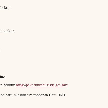
hektar.
i berikut:
.
ine
n berikut:
https://pekebunkecil.risda.gov.my/
hon baru, sila klik “Permohonan Baru BMT