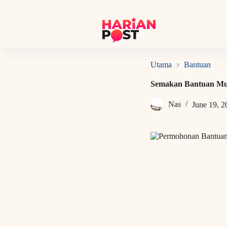
S
k
i
p
t
o
c
Utama
Bantuan
o
n
Semakan Bantuan Mu
t
e
Nas
June 19, 2
n
t