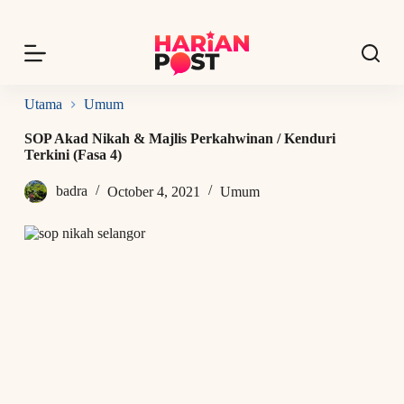
S
k
i
p
t
o
Utama
Umum
c
o
SOP Akad Nikah & Majlis Perkahwinan / Kenduri
n
Terkini (Fasa 4)
t
e
badra
October 4, 2021
Umum
n
t