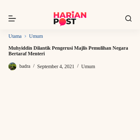
S
k
i
p
t
o
Utama
Umum
c
o
Muhyiddin Dilantik Pengerusi Majlis Pemulihan Negara
n
Bertaraf Menteri
t
e
badra
September 4, 2021
Umum
n
t