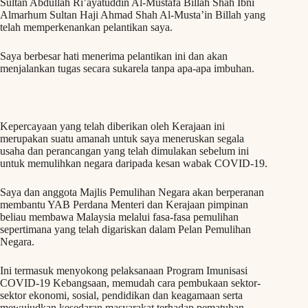
Sultan Abdullah Ri’ayatuddin Al-Mustafa Billah Shah Ibni
Almarhum Sultan Haji Ahmad Shah Al-Musta’in Billah yang
telah memperkenankan pelantikan saya.
Saya berbesar hati menerima pelantikan ini dan akan
menjalankan tugas secara sukarela tanpa apa-apa imbuhan.
Kepercayaan yang telah diberikan oleh Kerajaan ini
merupakan suatu amanah untuk saya meneruskan segala
usaha dan perancangan yang telah dimulakan sebelum ini
untuk memulihkan negara daripada kesan wabak COVID-19.
Saya dan anggota Majlis Pemulihan Negara akan berperanan
membantu YAB Perdana Menteri dan Kerajaan pimpinan
beliau membawa Malaysia melalui fasa-fasa pemulihan
sepertimana yang telah digariskan dalam Pelan Pemulihan
Negara.
Ini termasuk menyokong pelaksanaan Program Imunisasi
COVID-19 Kebangsaan, memudah cara pembukaan sektor-
sektor ekonomi, sosial, pendidikan dan keagamaan serta
mewujudkan kesedaran masyarakat terhadap pematuhan