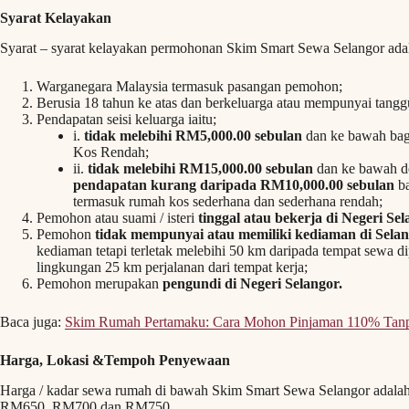
Syarat Kelayakan
Syarat – syarat kelayakan permohonan Skim Smart Sewa Selangor adala
Warganegara Malaysia termasuk pasangan pemohon;
Berusia 18 tahun ke atas dan berkeluarga atau mempunyai tang
Pendapatan seisi keluarga iaitu;
i.
tidak melebihi RM5,000.00 sebulan
dan ke bawah bag
Kos Rendah;
ii.
tidak melebihi RM15,000.00 sebulan
dan ke bawah 
pendapatan kurang daripada RM10,000.00 sebulan
ba
termasuk rumah kos sederhana dan sederhana rendah;
Pemohon atau suami / isteri
tinggal atau bekerja di Negeri Se
Pemohon
tidak mempunyai atau memiliki kediaman di Sela
kediaman tetapi terletak melebihi 50 km daripada tempat sewa d
lingkungan 25 km perjalanan dari tempat kerja;
Pemohon merupakan
pengundi di Negeri Selangor.
Baca juga:
Skim Rumah Pertamaku: Cara Mohon Pinjaman 110% Tanp
Harga, Lokasi &
Tempoh Penyewaan
Harga / kadar sewa rumah di bawah Skim Smart Sewa Selangor adalah
RM650, RM700 dan RM750.