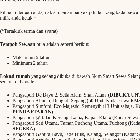
Pilihan ditangan anda, nak simpanan banyak pilihlah yang kadar sewa t
milik anda kelak.*
(*Tertakluk terma dan syarat)
Tempoh Sewaan
pula adalah seperti berikut:
Maksimum 5 tahun
Minimum 2 tahun
Lokasi rumah
yang sedang dibuka di bawah Skim Smart Sewa Selang
senarai di bawah:
Pangsapuri De Bayu 2, Setia Alam, Shah Alam (
DIBUKA UN
Pangsapuri Alpinia, Dengkil, Sepang (50 Unit, Kadar sewa R
Pangsapuri Simfoni, Eco Majestic, Semenyih (13 Unit sahaja,
PENDAFTARAN)
Pangsapuri @ Jalan Keretapi Lama, Kapar, Klang (Kadar Se
Pangsapuri Seri Utama, Taman Puchong Utama, Puchong (K
SEGERA
)
Pangsapuri Gapura Bayu, Jade Hills, Kajang, Selangor (Kada
Pangsapuri Asteria, Bandar Parklands, Klang (Kadar Sewa RM