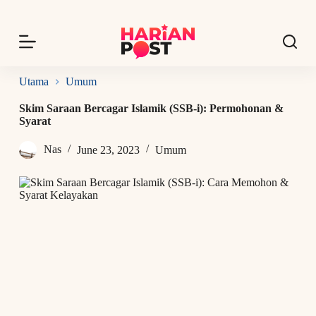
S
k
i
p
t
o
Utama
Umum
c
o
Skim Saraan Bercagar Islamik (SSB-i): Permohonan &
n
Syarat
t
e
Nas
June 23, 2023
Umum
n
t