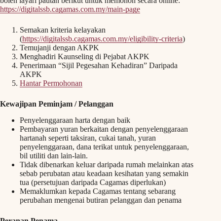
boleh layari pautan berikut untuk memohon secara online:
https://digitalssb.cagamas.com.my/main-page
Semakan kriteria kelayakan
(
https://digitalssb.cagamas.com.my/eligibility-criteria
)
Temujanji dengan AKPK
Menghadiri Kaunseling di Pejabat AKPK
Penerimaan “Sijil Pegesahan Kehadiran” Daripada
AKPK
Hantar Permohonan
Kewajipan Peminjam / Pelanggan
Penyelenggaraan harta dengan baik
Pembayaran yuran berkaitan dengan penyelenggaraan
hartanah seperti taksiran, cukai tanah, yuran
penyelenggaraan, dana terikat untuk penyelenggaraan,
bil utiliti dan lain-lain.
Tidak dibenarkan keluar daripada rumah melainkan atas
sebab perubatan atau keadaan kesihatan yang semakin
tua (persetujuan daripada Cagamas diperlukan)
Memaklumkan kepada Cagamas tentang sebarang
perubahan mengenai butiran pelanggan dan penama
Peranan Penama