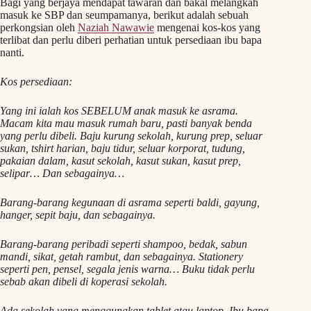
Bagi yang berjaya mendapat tawaran dan bakal melangkah
masuk ke SBP dan seumpamanya, berikut adalah sebuah
perkongsian oleh
Naziah Nawawie
mengenai kos-kos yang
terlibat dan perlu diberi perhatian untuk persediaan ibu bapa
nanti.
Kos persediaan:
Yang ini ialah kos SEBELUM anak masuk ke asrama.
Macam kita mau masuk rumah baru, pasti banyak benda
yang perlu dibeli. Baju kurung sekolah, kurung prep, seluar
sukan, tshirt harian, baju tidur, seluar korporat, tudung,
pakaian dalam, kasut sekolah, kasut sukan, kasut prep,
selipar… Dan sebagainya…
Barang-barang kegunaan di asrama seperti baldi, gayung,
hanger, sepit baju, dan sebagainya.
Barang-barang peribadi seperti shampoo, bedak, sabun
mandi, sikat, getah rambut, dan sebagainya. Stationery
seperti pen, pensel, segala jenis warna… Buku tidak perlu
sebab akan dibeli di koperasi sekolah.
Ada sekolah yang menggunakan tablet atau laptop. Ibu bapa