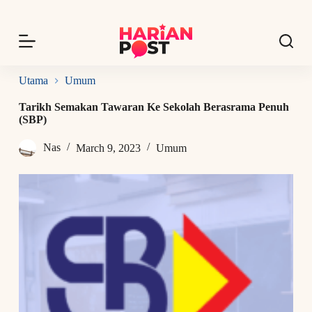
S
k
i
p
t
o
Utama
Umum
c
o
Tarikh Semakan Tawaran Ke Sekolah Berasrama Penuh
n
(SBP)
t
e
Nas
March 9, 2023
Umum
n
t