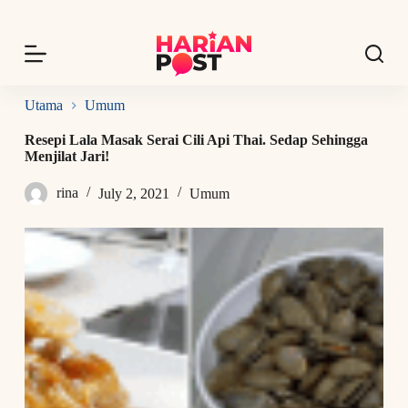
S
k
i
p
t
o
Utama
Umum
c
o
Resepi Lala Masak Serai Cili Api Thai. Sedap Sehingga
n
Menjilat Jari!
t
e
rina
July 2, 2021
Umum
n
t