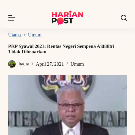
S
k
i
p
t
o
Utama
Umum
c
o
PKP Syawal 2021: Rentas Negeri Sempena Aidilfitri
n
Tidak Dibenarkan
t
e
badra
April 27, 2021
Umum
n
t