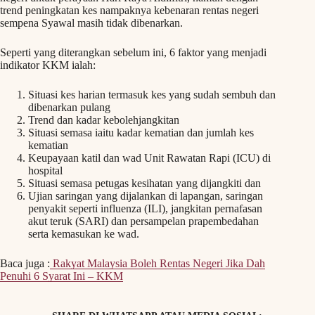
trend peningkatan kes nampaknya kebenaran rentas negeri
sempena Syawal masih tidak dibenarkan.
Seperti yang diterangkan sebelum ini, 6 faktor yang menjadi
indikator KKM ialah:
Situasi kes harian termasuk kes yang sudah sembuh dan
dibenarkan pulang
Trend dan kadar kebolehjangkitan
Situasi semasa iaitu kadar kematian dan jumlah kes
kematian
Keupayaan katil dan wad Unit Rawatan Rapi (ICU) di
hospital
Situasi semasa petugas kesihatan yang dijangkiti dan
Ujian saringan yang dijalankan di lapangan, saringan
penyakit seperti influenza (ILI), jangkitan pernafasan
akut teruk (SARI) dan persampelan prapembedahan
serta kemasukan ke wad.
Baca juga :
Rakyat Malaysia Boleh Rentas Negeri Jika Dah
Penuhi 6 Syarat Ini – KKM