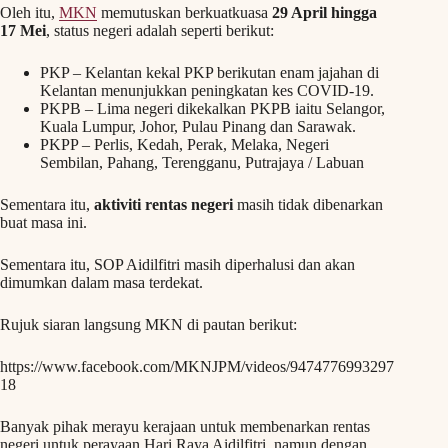
Oleh itu,
MKN
memutuskan berkuatkuasa
29 April hingga
17 Mei
, status negeri adalah seperti berikut:
PKP – Kelantan kekal PKP berikutan enam jajahan di
Kelantan menunjukkan peningkatan kes COVID-19.
PKPB – Lima negeri dikekalkan PKPB iaitu Selangor,
Kuala Lumpur, Johor, Pulau Pinang dan Sarawak.
PKPP – Perlis, Kedah, Perak, Melaka, Negeri
Sembilan, Pahang, Terengganu, Putrajaya / Labuan
Sementara itu,
aktiviti rentas negeri
masih tidak dibenarkan
buat masa ini.
Sementara itu, SOP Aidilfitri masih diperhalusi dan akan
dimumkan dalam masa terdekat.
Rujuk siaran langsung MKN di pautan berikut:
https://www.facebook.com/MKNJPM/videos/9474776993297
18
Banyak pihak merayu kerajaan untuk membenarkan rentas
negeri untuk perayaan Hari Raya Aidilfitri, namun dengan