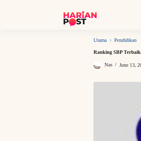
S
k
i
p
t
o
c
Utama
Pendidikan
o
n
Ranking SBP Terbaik
t
e
Nas
June 13, 2
n
t