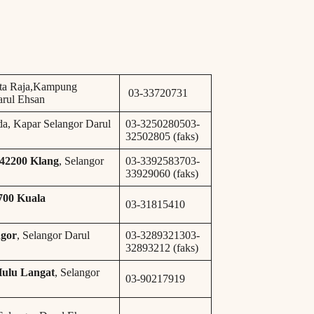
Kota Raja,Kampung
03-33720731
arul Ehsan
a, Kapar Selangor Darul
03-3250280503-
32502805 (faks)
42200 Klang
, Selangor
03-3392583703-
33929060 (faks)
700 Kuala
03-31815410
ngor
, Selangor Darul
03-3289321303-
32893212 (faks)
Hulu Langat
, Selangor
03-90217919