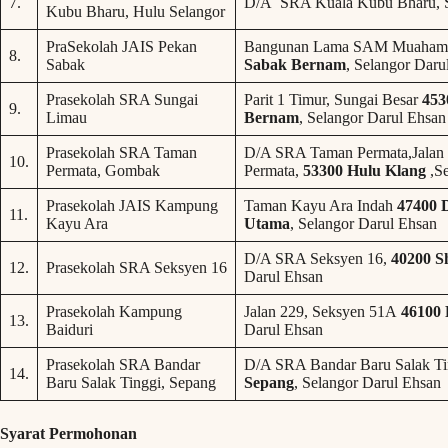
7.
D/A SRA Kuala Kubu Bharu, S
Kubu Bharu, Hulu Selangor
PraSekolah JAIS Pekan
Bangunan Lama SAM Muahamm
8.
Sabak
Sabak Bernam
, Selangor Daru
Prasekolah SRA Sungai
Parit 1 Timur, Sungai Besar
453
9.
Limau
Bernam
, Selangor Darul Ehsan
Prasekolah SRA Taman
D/A SRA Taman Permata,Jalan 
10.
Permata, Gombak
Permata,
53300 Hulu Klang
,Se
Prasekolah JAIS Kampung
Taman Kayu Ara Indah
47400 
11.
Kayu Ara
Utama
, Selangor Darul Ehsan
D/A SRA Seksyen 16,
40200 S
12.
Prasekolah SRA Seksyen 16
Darul Ehsan
Prasekolah Kampung
Jalan 229, Seksyen 51A
46100 
13.
Baiduri
Darul Ehsan
Prasekolah SRA Bandar
D/A SRA Bandar Baru Salak Ti
14.
Baru Salak Tinggi, Sepang
Sepang
, Selangor Darul Ehsan
Syarat Permohonan