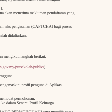
].
guna akan menerima makluman pendaftaran yang
 dan teks pengesahan (CAPTCHA) bagi proses
elah didaftarkan.
an mengikuti langkah berikut:
ais.gov.my/prasekolah/public/
)
engguna
ngemaskini profil penguna di Aplikasi
 membuat permohonan.
e dalam Senarai Profil Keluarga.
 [BORANG PERMOHONAN] serta memilih nama