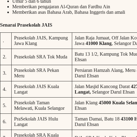
Umur 5 dan 6 tahun
Memberikan pengajaran Al-Quran dan Fardhu Ain
Memberikan asas Bahasa Arab, Bahasa Inggeris dan amali
Senarai Prasekolah JAIS
Prasekolah JAIS, Kampung
Jalan Raja Jumaat, Off Jalan 
.
Jawa Klang
Jawa
41000 Klang
, Selangor D
Batu 13 1/2, Kampung Tok Mud
2.
Prasekolah SRA Tok Muda
Ehsan
Prasekolah SRA Pekan
Persiaran Hamzah Alang, Meru
3.
Meru
Darul Ehsan
Prasekolah JAIS Kuala
Jalan Masjid Kancong Darat
42
4.
Langat
Langat,
Selangor Darul Ehsan
Prasekolah Taman
Jalan Klang
45000 Kuala Sela
5.
Melawati, Kuala Selangor
Ehsan
PraSekolah JAIS Hulu
Taman Damai, Batu 18
43100 
6.
Langat
Darul Ehsan
Prasekolah SRA Kuala