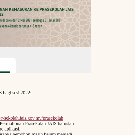
 bagi sesi 2022:
s://sekolah.jais.gov.my/prasekolah
Permohonan Prasekolah JAIS haruslah
e aplikasi.
iranya pemohon masih belum menjadi