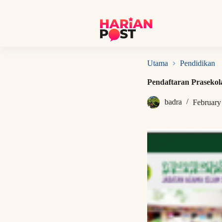
S
k
i
p
t
o
c
Utama
Pendidikan
o
n
Pendaftaran Prasekol
t
e
badra
February
n
t