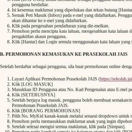
pengguna berdaftar.
Isi kesemua maklumat yang diperlukan dan tekan butang [Hantar
Semak Peti Masuk (Inbox) pada e-mel yang didaftarkan. Peng
akan dihantar ke e-mel yang didaftarkan.
Klik pada pengesahan pendaftaran yang die-melkan.
Pemohon perlu mencipta kata laluan, mengesahkan kata laluan
pengaktifan akaun pengguna.
Klik [Hantar] dan Login semula menggunakan kata laluan yang t
B. PERMOHONAN KEMASUKAN KE PRASEKOLAH JAIS
Setelah berdaftar sebagai pengguna, sila buat permohonan online deng
Layari Aplikasi Permohonan Prasekolah JAIS (
https://sekolah.j
Klik [LOG MASUK]
Masukkan ID Pengguna atau No. Kad Pengenalan atau E-mel p
Klik [SETERUSNYA]
Setelah berjaya log masuk, pengguna boleh membuat semakan/me
Permohonan Prasekolah JAIS.
Klik [BORANG PERMOHONAN]
Pilih No. MyKid kanak-kanak melalui senarai dropdown untuk
Pemohon perlu memasukkan maklumat anak yang ingin dipohon k
Setelah selesai mengisi semua maklumat, klik pada [Simpan].
Pemohon perlu kembali semula ke halaman utama dan klik