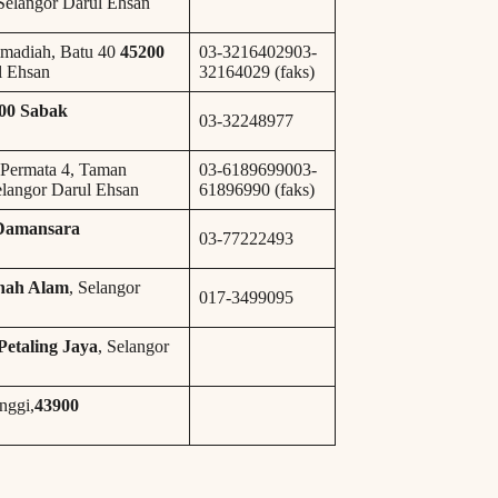
elangor Darul Ehsan
adiah, Batu 40
45200
03-3216402903-
l Ehsan
32164029 (faks)
00 Sabak
03-32248977
Permata 4, Taman
03-6189699003-
langor Darul Ehsan
61896990 (faks)
Damansara
03-77222493
hah Alam
, Selangor
017-3499095
Petaling Jaya
, Selangor
nggi,
43900