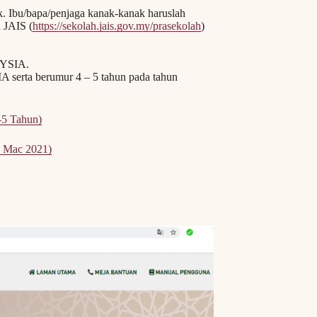
. Ibu/bapa/penjaga kanak-kanak haruslah
 JAIS (
https://sekolah.jais.gov.my/prasekolah
)
AYSIA.
rta berumur 4 – 5 tahun pada tahun
5 Tahun)
1 Mac 2021)