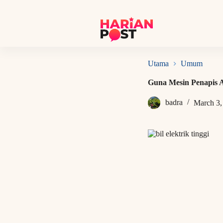
S
k
i
p
t
o
c
Utama
Umum
o
n
Guna Mesin Penapis A
t
e
badra
March 3,
n
t