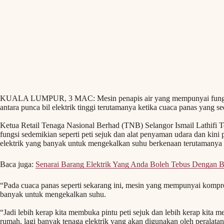
KUALA LUMPUR, 3 MAC: Mesin penapis air yang mempunyai fungsi 
antara punca bil elektrik tinggi terutamanya ketika cuaca panas yang 
Ketua Retail Tenaga Nasional Berhad (TNB) Selangor Ismail Lathifi T
fungsi sedemikian seperti peti sejuk dan alat penyaman udara dan ki
elektrik yang banyak untuk mengekalkan suhu berkenaan terutamanya 
Baca juga:
Senarai Barang Elektrik Yang Anda Boleh Tebus Dengan 
“Pada cuaca panas seperti sekarang ini, mesin yang mempunyai komp
banyak untuk mengekalkan suhu.
“Jadi lebih kerap kita membuka pintu peti sejuk dan lebih kerap kita me
rumah, lagi banyak tenaga elektrik yang akan digunakan oleh peralata