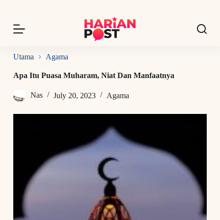
S
k
i
p
t
o
Utama
Agama
c
o
Apa Itu Puasa Muharam, Niat Dan Manfaatnya
n
t
Nas
July 20, 2023
Agama
e
n
t