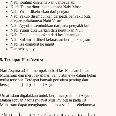
Nabi Ibrahim diselamatkan daripada api
Kitab Taurat diturunkan kepada Nabi Musa
Nabi Yusuf dikeluarkan dari penjara
Nabi Yakub disembuhkan daripada penyakit buta
dengan pakaiannya Nabi Yusuf
Nabi Ayyub disembuhkan daripada penyakit kulit
Nabi Yunus dikeluarkan dari perut ikan Nun
Nabi Daud diampunkan dari kesilapannya
Nabi Sulaiman diberi kekuasaan berupa kerajaan
Nabi Isa diangkat ke langit
Dan sebagainya.
5. Terdapat Hari Asyura
Hari Asyura adalah merupakan hari ke-10 dalam bulan
Muharram dan merupakan hari yang istimewa dalam bulan
mulia tersebut. Terdapat banyak peristiwa penting dan
bersejarah terjadi pada hari Asyura.
Umat Islam digalakkan untuk berpuasa pada hari Asyura.
Dalam sebuah hadits riwayat Muslim, puasa pada 10
Muharram dapat menghapuskan dosa setahun sebelumnya.
عَنْ أَبي قَتَادَةَ رَضِيَ اللهُ عَنْهُ: أَنَّ رَسُولَ اللهِ صَلَّى اللهُ عَلَيْهِ