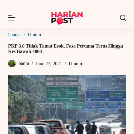
S
k
i
p
t
o
Utama
Umum
c
o
PKP 3.0 Tidak Tamat Esok, Fasa Pertama Terus Hingga
n
Kes Bawah 4000
t
e
badra
June 27, 2021
Umum
n
t