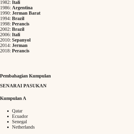
1982:
Itali
1986:
Argentina
1990:
Jerman Barat
1994:
Brazil
1998:
Perancis
2002:
Brazil
2006:
Itali
2010:
Sepanyol
2014:
Jerman
2018:
Perancis
Pembahagian Kumpulan
SENARAI PASUKAN
Kumpulan A
Qatar
Ecuador
Senegal
Netherlands