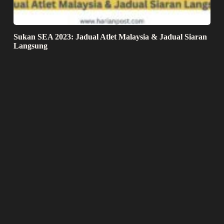
Sukan SEA 2023: Jadual Atlet Malaysia & Jadual Siaran
Langsung