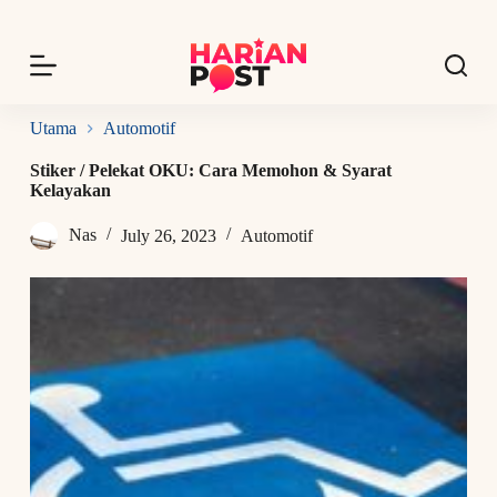
S
k
i
p
t
o
Utama
Automotif
c
o
Stiker / Pelekat OKU: Cara Memohon & Syarat
n
Kelayakan
t
e
Nas
July 26, 2023
Automotif
n
t