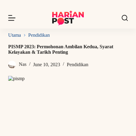
S
k
i
p
t
o
Utama
Pendidikan
c
o
PISMP 2023: Permohonan Ambilan Kedua, Syarat
n
Kelayakan & Tarikh Penting
t
e
Nas
June 10, 2023
Pendidikan
n
t