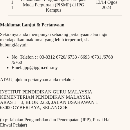
1
13/14 Ogos
Muda Perguruan (PISMP) di IPG
1
2023
Kampus
Maklumat Lanjut & Pertanyaan
Sekiranya anda mempunyai sebarang pertanyaan atau ingin
mendapatkan maklumat yang lebih terperinci, sila
hubungi/layari:
No. Telefon : : 03-8312 6720/ 6733 / 6693 /6731 /6768
/6760
Emel:
jpp@ipgm.edu.my
ATAU, ajukan pertanyaan anda melalui:
INSTITUT PENDIDIKAN GURU MALAYSIA
KEMENTERIAN PENDIDIKAN MALAYSIA
ARAS 1 – 3, BLOK 2250, JALAN USAHAWAN 1
63000 CYBERJAYA, SELANGOR
(u.p: Jabatan Pengambilan dan Penempatan (JPP), Pusat Hal
Ehwal Pelajar)