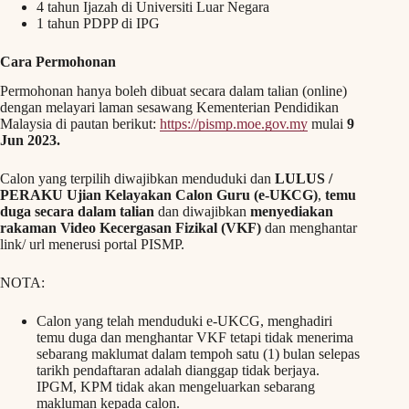
4 tahun Ijazah di Universiti Luar Negara
1 tahun PDPP di IPG
Cara Permohonan
Permohonan hanya boleh dibuat secara dalam talian (online)
dengan melayari laman sesawang Kementerian Pendidikan
Malaysia di pautan berikut:
https://pismp.moe.gov.my
mulai
9
Jun 2023.
Calon yang terpilih diwajibkan menduduki dan
LULUS /
PERAKU Ujian Kelayakan Calon Guru (e-UKCG)
,
temu
duga secara dalam talian
dan diwajibkan
menyediakan
rakaman Video Kecergasan Fizikal (VKF)
dan menghantar
link/ url menerusi portal PISMP.
NOTA:
Calon yang telah menduduki e-UKCG, menghadiri
temu duga dan menghantar VKF tetapi tidak menerima
sebarang maklumat dalam tempoh satu (1) bulan selepas
tarikh pendaftaran adalah dianggap tidak berjaya.
IPGM, KPM tidak akan mengeluarkan sebarang
makluman kepada calon.