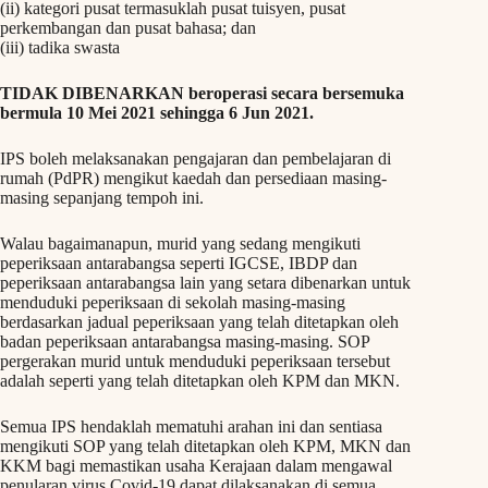
(ii) kategori pusat termasuklah pusat tuisyen, pusat
perkembangan dan pusat bahasa; dan
(iii) tadika swasta
TIDAK DIBENARKAN beroperasi secara bersemuka
bermula 10 Mei 2021 sehingga 6 Jun 2021.
IPS boleh melaksanakan pengajaran dan pembelajaran di
rumah (PdPR) mengikut kaedah dan persediaan masing-
masing sepanjang tempoh ini.
Walau bagaimanapun, murid yang sedang mengikuti
peperiksaan antarabangsa seperti IGCSE, IBDP dan
peperiksaan antarabangsa lain yang setara dibenarkan untuk
menduduki peperiksaan di sekolah masing-masing
berdasarkan jadual peperiksaan yang telah ditetapkan oleh
badan peperiksaan antarabangsa masing-masing. SOP
pergerakan murid untuk menduduki peperiksaan tersebut
adalah seperti yang telah ditetapkan oleh KPM dan MKN.
Semua IPS hendaklah mematuhi arahan ini dan sentiasa
mengikuti SOP yang telah ditetapkan oleh KPM, MKN dan
KKM bagi memastikan usaha Kerajaan dalam mengawal
penularan virus Covid-19 dapat dilaksanakan di semua