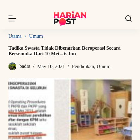
S
k
i
p
t
o
Utama
Umum
c
o
Tadika Swasta Tidak Dibenarkan Beroperasi Secara
n
Bersemuka Dari 10 Mei – 6 Jun
t
e
badra
May 10, 2021
Pendidikan
,
Umum
n
t