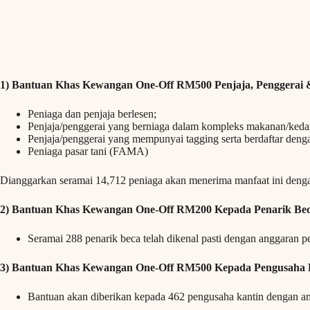
1) Bantuan Khas Kewangan One-Off RM500 Penjaja, Penggerai &
Peniaga dan penjaja berlesen;
Penjaja/penggerai yang berniaga dalam kompleks makanan/kedai 
Penjaja/penggerai yang mempunyai tagging serta berdaftar deng
Peniaga pasar tani (FAMA)
Dianggarkan seramai 14,712 peniaga akan menerima manfaat ini den
2) Bantuan Khas Kewangan One-Off RM200 Kepada Penarik Bec
Seramai 288 penarik beca telah dikenal pasti dengan anggaran
3) Bantuan Khas Kewangan One-Off RM500 Kepada Pengusaha K
Bantuan akan diberikan kepada 462 pengusaha kantin dengan 