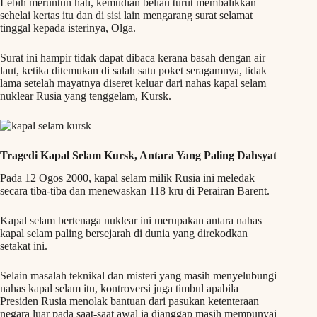
Lebih meruntun hati, kemudian beliau turut membalikkan
sehelai kertas itu dan di sisi lain mengarang surat selamat
tinggal kepada isterinya, Olga.
Surat ini hampir tidak dapat dibaca kerana basah dengan air
laut, ketika ditemukan di salah satu poket seragamnya, tidak
lama setelah mayatnya diseret keluar dari nahas kapal selam
nuklear Rusia yang tenggelam, Kursk.
Tragedi Kapal Selam Kursk, Antara Yang Paling Dahsyat
Pada 12 Ogos 2000, kapal selam milik Rusia ini meledak
secara tiba-tiba dan menewaskan 118 kru di Perairan Barent.
Kapal selam bertenaga nuklear ini merupakan antara nahas
kapal selam paling bersejarah di dunia yang direkodkan
setakat ini.
Selain masalah teknikal dan misteri yang masih menyelubungi
nahas kapal selam itu, kontroversi juga timbul apabila
Presiden Rusia menolak bantuan dari pasukan ketenteraan
negara luar pada saat-saat awal ia dianggap masih mempunyai