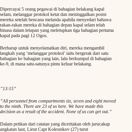
Dipercayai 5 orang pegawai di bahagian belakang kapal
selam, melanggar protokol ketat dan meninggalkan posisi
mereka setelah bencana melanda apabila menyedari bahawa
rakan-rakan mereka di bahagian depan kapal selam telah
binasa dalam letupan yang meletupkan tiga bahagian pertama
kapal pada pagi 12 Ogos.
Berharap untuk menyelamatkan diri, mereka mengambil
langkah yang ‘melanggar protokol’ iaitu bergerak dari satu
bahagian ke bahagian yang lain, lalu berkumpul di bahagian
ke-9, di mana satu-satunya pintu keluar belakang.
”13:15”
”All personnel from compartments six, seven and eight moved
to the ninth. There are 23 of us here. We have made this
decision as a result of the accident. None of us can get out.”
Dalam petikan dari catatan yang diceritakan oleh jurucakap
angkatan laut, Lieut Capt Kolesnikov (27) turut