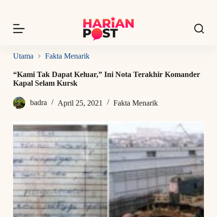
S
k
i
p
t
o
Utama
Fakta Menarik
c
o
“Kami Tak Dapat Keluar,” Ini Nota Terakhir Komander
n
Kapal Selam Kursk
t
e
badra
April 25, 2021
Fakta Menarik
n
t