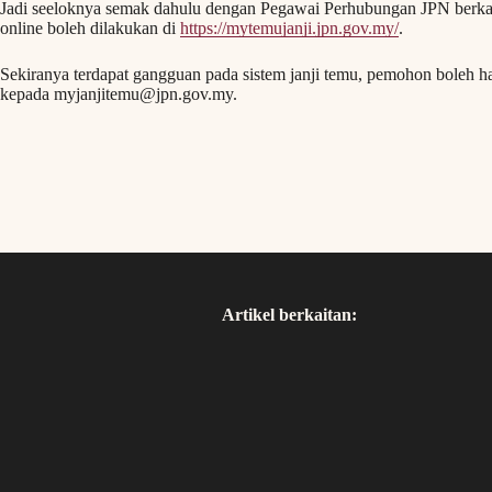
Jadi seeloknya semak dahulu dengan Pegawai Perhubungan JPN berkait
online boleh dilakukan di
https://mytemujanji.jpn.gov.my/
.
Sekiranya terdapat gangguan pada sistem janji temu, pemohon boleh h
kepada
myjanjitemu@jpn.gov.my
.
Artikel berkaitan: