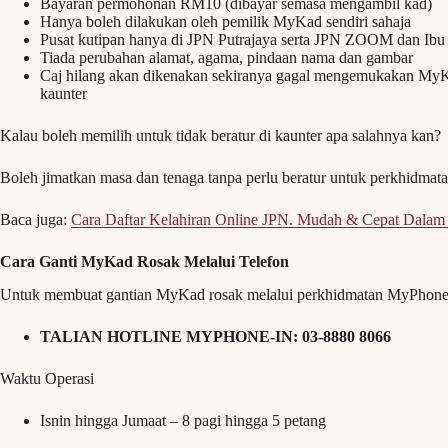
Bayaran permohonan RM10 (dibayar semasa mengambil kad)
Hanya boleh dilakukan oleh pemilik MyKad sendiri sahaja
Pusat kutipan hanya di JPN Putrajaya serta JPN ZOOM dan Ibu 
Tiada perubahan alamat, agama, pindaan nama dan gambar
Caj hilang akan dikenakan sekiranya gagal mengemukakan My
kaunter
Kalau boleh memilih untuk tidak beratur di kaunter apa salahnya kan?
Boleh jimatkan masa dan tenaga tanpa perlu beratur untuk perkhidmata
Baca juga:
Cara Daftar Kelahiran Online JPN. Mudah & Cepat Dala
Cara Ganti MyKad Rosak Melalui Telefon
Untuk membuat gantian MyKad rosak melalui perkhidmatan MyPhone-In 
TALIAN HOTLINE MYPHONE-IN: 03-8880 8066
Waktu Operasi
Isnin hingga Jumaat – 8 pagi hingga 5 petang