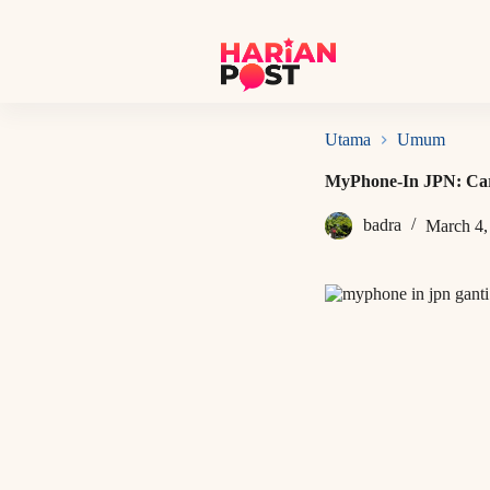
S
k
i
p
t
o
c
Utama
Umum
o
n
MyPhone-In JPN: Car
t
e
badra
March 4,
n
t