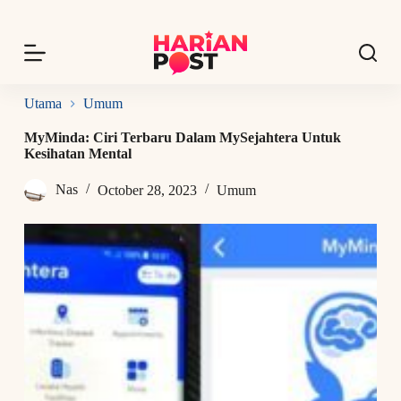
S
k
i
p
t
o
Utama
Umum
c
o
MyMinda: Ciri Terbaru Dalam MySejahtera Untuk
n
Kesihatan Mental
t
e
Nas
October 28, 2023
Umum
n
t