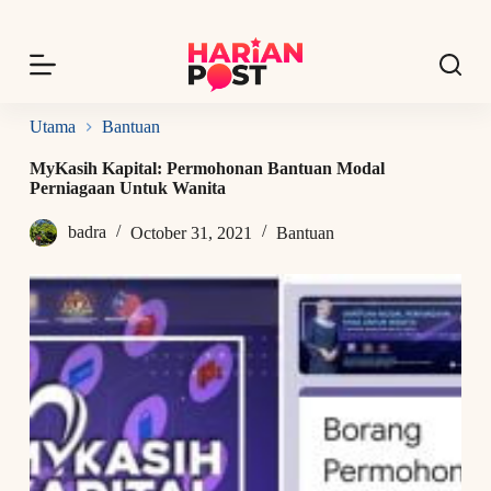
S
k
i
p
t
o
Utama
Bantuan
c
o
MyKasih Kapital: Permohonan Bantuan Modal
n
Perniagaan Untuk Wanita
t
e
badra
October 31, 2021
Bantuan
n
t