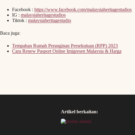
Facebook :
https://www.facebook.com/malaysiaheritagestudios
IG :
malaysiaheritagestudios
Tiktok :
malaysiaheritagestudio
Baca juga:
Tempahan Rumah Peranginan Persekutuan (RPP) 2023
Cara Renew Pasport Online Imigresen Malaysia & Harga
Artikel berkaitan: