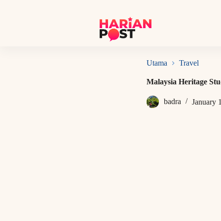
S
k
i
p
t
o
c
Utama
Travel
o
n
Malaysia Heritage Stu
t
e
badra
January 
n
t