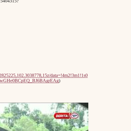
775404315?
.2825225,102.3038778,15z/data=!4m2!3m1!1s0
ATGwGHe0BCpEQ_BJ6BAgrEAg
)