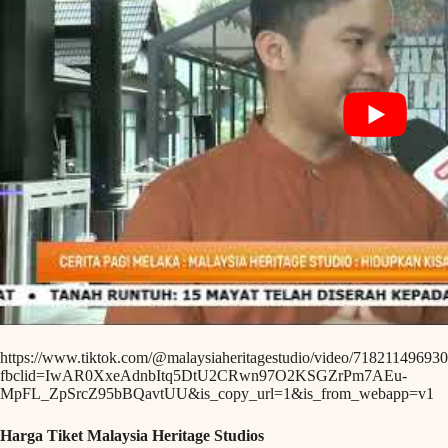
https://www.tiktok.com/@malaysiaheritagestudio/video/71821149693
fbclid=IwAR0XxeAdnbItq5DtU2CRwn97O2KSGZrPm7AEu-
MpFL_ZpSrcZ95bBQavtUU&is_copy_url=1&is_from_webapp=v1
Harga Tiket Malaysia Heritage Studios