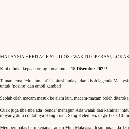
MALAYSIA HERITAGE STUDIOS : WAKTU OPERASI, LOKAS
Kini dibuka kepada orang ramai mulai
18 Disember 2022
!
Taman tema ‘edutainment’ inspirasi budaya dan kisah lagenda Malays
untuk ‘posing’ dan ambil gambar!
Seolah-olah macam masuk ke alam lain, macam-macam boleh diterokai 
Cuak juga tiba-tiba ada ‘benda’ menegur. Ada watak dan karakter ‘hidu
moyang dulu contohnya Hang Tuah, Sang Kelembai, naga Tasik Chini
Memberi nafas baru kepada Taman Mini Malaysia, di sini juga ada 13 