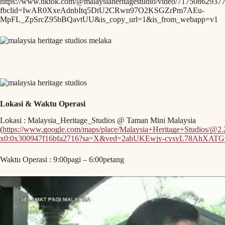
https://www.tiktok.com/@malaysiaheritagestudio/video/7175086293
fbclid=IwAR0XxeAdnbItq5DtU2CRwn97O2KSGZrPm7AEu-
MpFL_ZpSrcZ95bBQavtUU&is_copy_url=1&is_from_webapp=v1
Lokasi & Waktu Operasi
Lokasi : Malaysia_Heritage_Studios @ Taman Mini Malaysia
(
https://www.google.com/maps/place/Malaysia+Heritage+Studios/@2
x0:0x300947f16bfa2716?sa=X&ved=2ahUKEwjy-cysyL78AhX
Waktu Operasi : 9:00pagi – 6:00petang